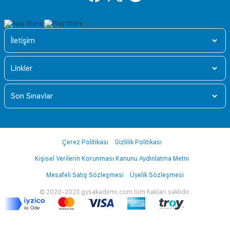
İletişim
Linkler
Son Sınavlar
Çerez Politikası
Gizlilik Politikası
Kişisel Verilerin Korunması Kanunu Aydınlatma Metni
Mesafeli Satış Sözleşmesi
Üyelik Sözleşmesi
© 2020-2023 gysakademi.com tüm hakları saklıdır.