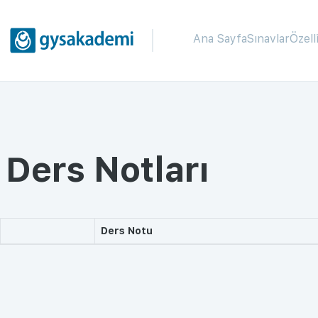
Ana Sayfa
Sınavlar
Özell
Ders Notları
Ders Notu