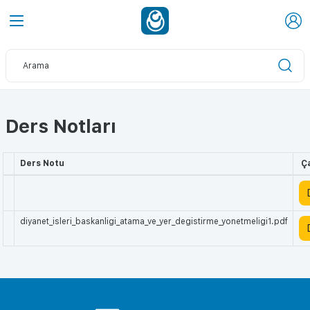
Ders Notları
Ders Notu
Ça
diyanet_isleri_baskanligi_atama_ve_yer_degistirme_yonetmeligi1.pdf