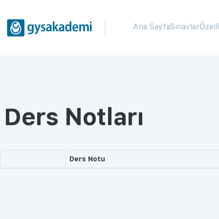
Ana Sayfa
Sınavlar
Özell
Ders Notları
Ders Notu