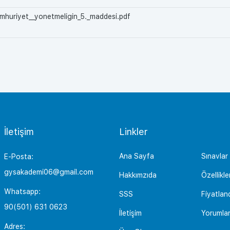
umhuriyet__yonetmeligin_5._maddesi.pdf
İletişim
Linkler
Ana Sayfa
Sınavlar
E-Posta:
gysakademi06@gmail.com
Hakkımzıda
Özellikle
Whatsapp:
SSS
Fiyatlan
90(501) 631 0623
İletişim
Yorumla
Adres: