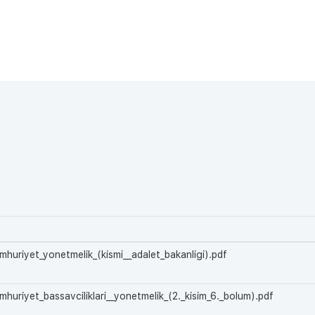
umhuriyet_yonetmelik_(kismi__adalet_bakanligi).pdf
mhuriyet_bassavciliklari__yonetmelik_(2._kisim_6._bolum).pdf