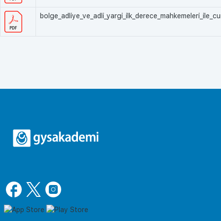
bolge_adliye_ve_adli_yargi_ilk_derece_mahkemeleri_ile_c