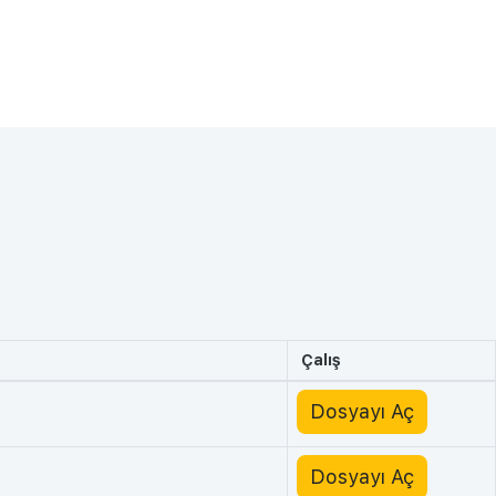
Çalış
Dosyayı Aç
Dosyayı Aç