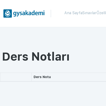
Ana Sayfa
Sınavlar
Özell
Ders Notları
Ders Notu