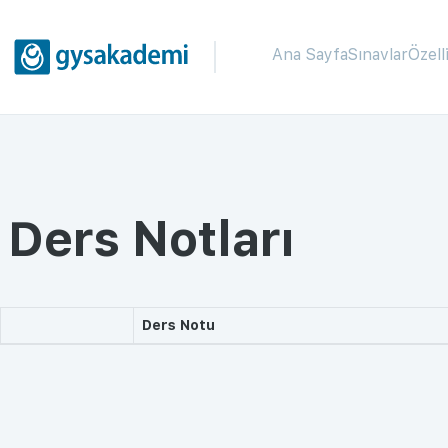
Ana Sayfa
Sınavlar
Özell
Ders Notları
Ders Notu