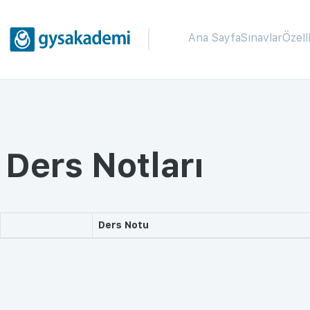
Ana Sayfa
Sınavlar
Özell
Ders Notları
Ders Notu