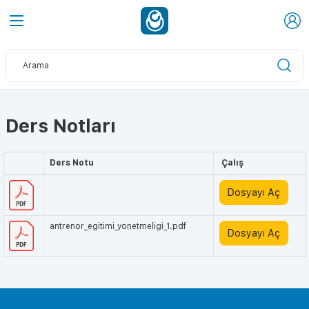
Ders Notları
Ders Notu
Çalış
Dosyayı Aç
antrenor_egitimi_yonetmeligi_1.pdf
Dosyayı Aç