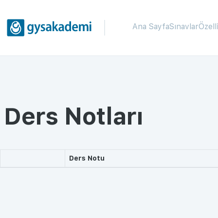
Ana Sayfa
Sınavlar
Özell
Ders Notları
Ders Notu