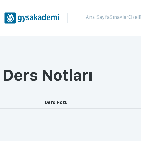
Ana Sayfa
Sınavlar
Özell
Ders Notları
Ders Notu