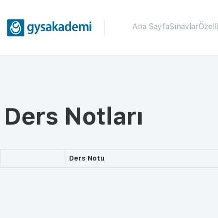
Ana Sayfa
Sınavlar
Özell
Ders Notları
Ders Notu