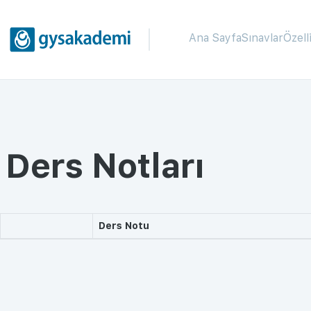
Ana Sayfa
Sınavlar
Özell
Ders Notları
Ders Notu