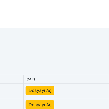
Çalış
Dosyayı Aç
Dosyayı Aç