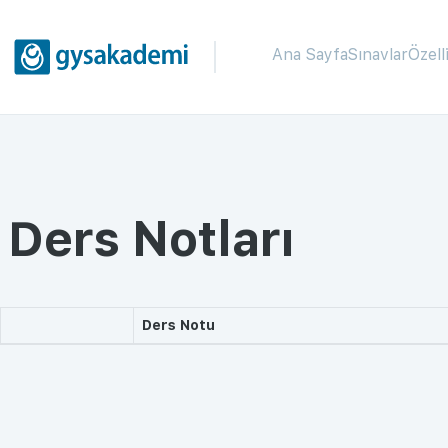
Ana Sayfa
Sınavlar
Özell
Ders Notları
Ders Notu