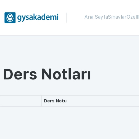
Ana Sayfa
Sınavlar
Özell
Ders Notları
Ders Notu