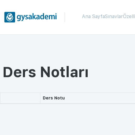
Ana Sayfa
Sınavlar
Özell
Ders Notları
Ders Notu