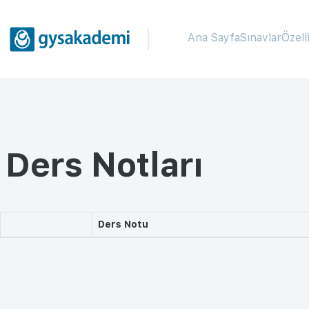
Ana Sayfa
Sınavlar
Özell
Ders Notları
Ders Notu