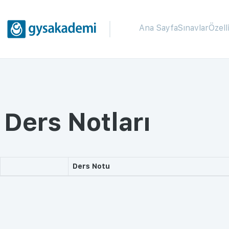
Ana Sayfa
Sınavlar
Özell
Ders Notları
Ders Notu