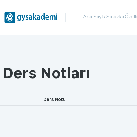
Ana Sayfa
Sınavlar
Özell
Ders Notları
Ders Notu