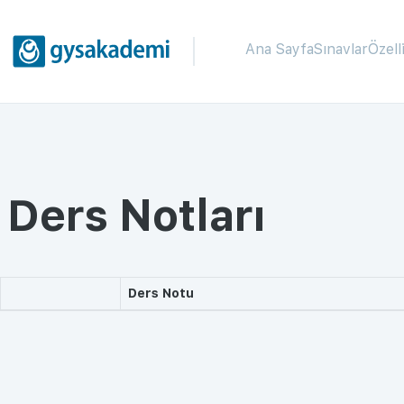
Ana Sayfa
Sınavlar
Özell
Ders Notları
Ders Notu