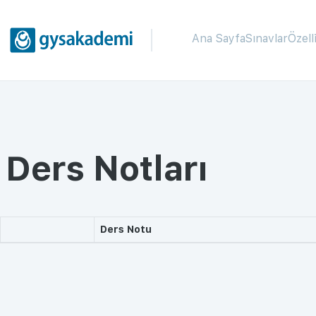
Ana Sayfa
Sınavlar
Özell
Ders Notları
Ders Notu