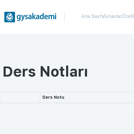
Ana Sayfa
Sınavlar
Özell
Ders Notları
Ders Notu