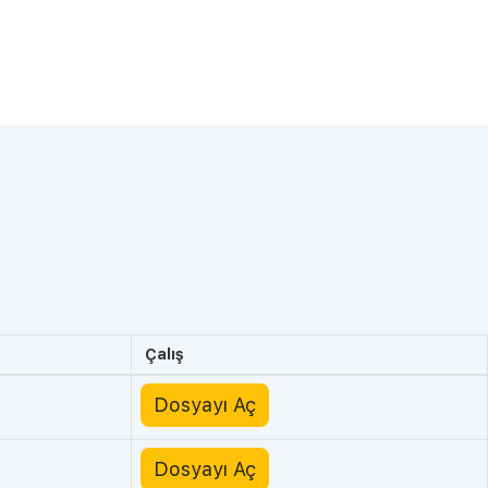
Çalış
Dosyayı Aç
Dosyayı Aç