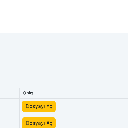
Çalış
Dosyayı Aç
Dosyayı Aç