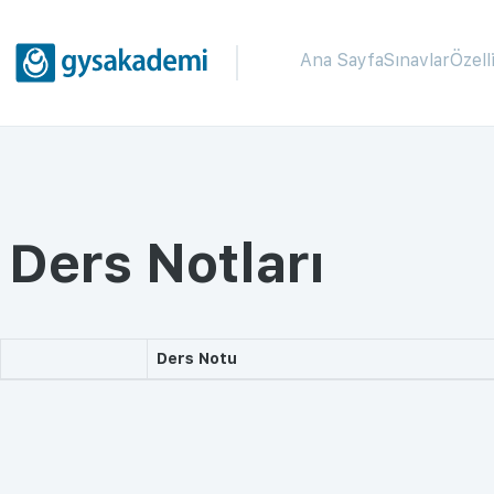
Ana Sayfa
Sınavlar
Özell
Ders Notları
Ders Notu