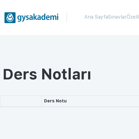
Ana Sayfa
Sınavlar
Özell
Ders Notları
Ders Notu