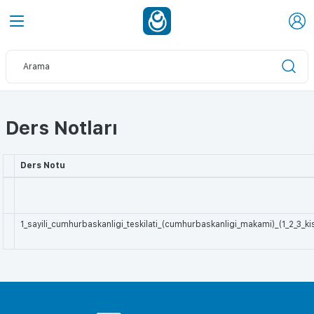
Ders Notları
Ders Notu
1_sayili_cumhurbaskanligi_teskilati_(cumhurbaskanligi_makami)_(1_2_3_ki