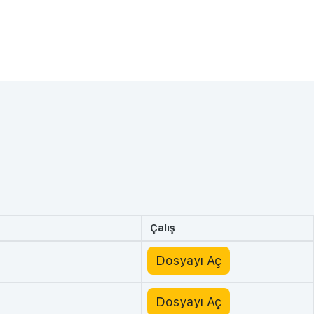
Çalış
Dosyayı Aç
Dosyayı Aç