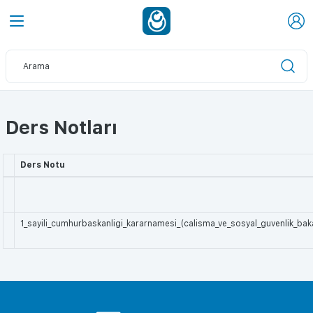
Ders Notları
Ders Notu
1_sayili_cumhurbaskanligi_kararnamesi_(calisma_ve_sosyal_guvenlik_baka