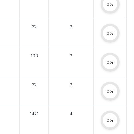
0%
22
2
0%
103
2
0%
22
2
0%
1421
4
0%