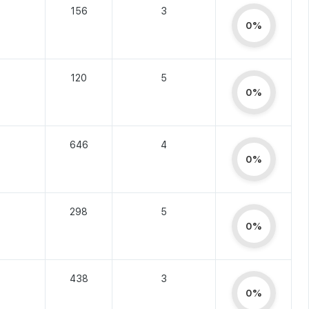
156
3
0%
120
5
0%
646
4
0%
298
5
0%
438
3
0%