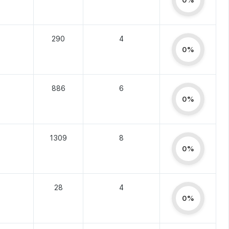
0%
290
4
0%
886
6
0%
1309
8
0%
28
4
0%