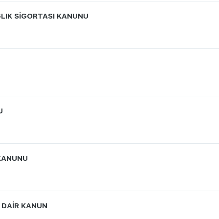
ĞLIK SİGORTASI KANUNU
U
 KANUNU
A DAİR KANUN