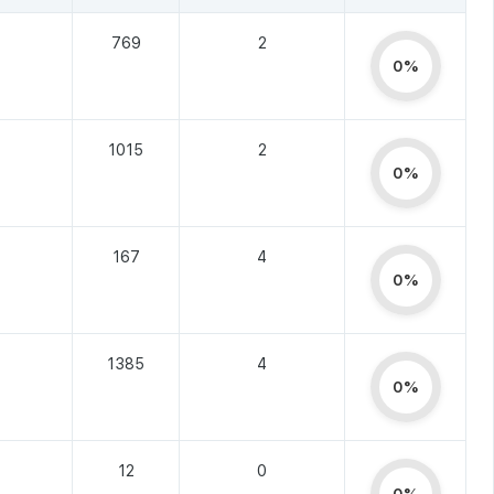
769
2
0%
1015
2
0%
167
4
0%
1385
4
0%
12
0