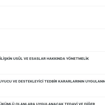
İŞKİN USÛL VE ESASLAR HAKKINDA YÖNETMELİK
YUCU VE DESTEKLEYİCİ TEDBİR KARARLARININ UYGULAN
ÜKÜMLÜ OLANLARA UYGULANACAK TEDAVİ VE DİĞER