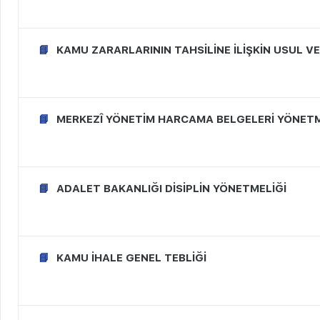
KAMU ZARARLARININ TAHSİLİNE İLİŞKİN USUL 
MERKEZÎ YÖNETİM HARCAMA BELGELERİ YÖNETM
ADALET BAKANLIĞI DİSİPLİN YÖNETMELİĞİ
KAMU İHALE GENEL TEBLİĞİ