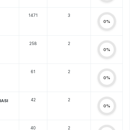
1471
3
0%
258
2
0%
61
2
0%
42
2
MASI
0%
40
2