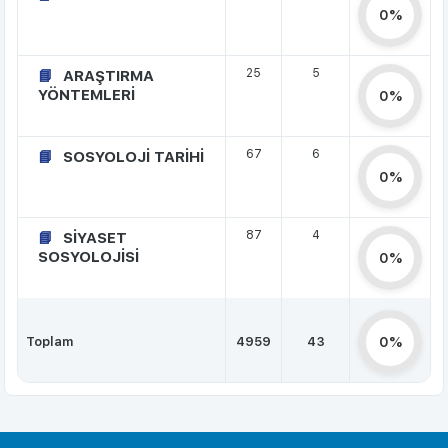
0%
25
5
ARAŞTIRMA
YÖNTEMLERİ
0%
67
6
SOSYOLOJİ TARİHİ
0%
87
4
SİYASET
SOSYOLOJİSİ
0%
Toplam
4959
43
0%