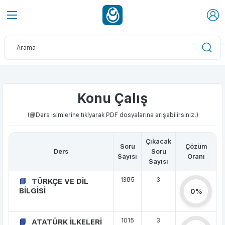
Konu Çalış
(📘Ders isimlerine tıklyarak PDF dosyalarına erişebilirsiniz.)
Çıkacak
Soru
Çözüm
Ders
Soru
Sayısı
Oranı
Sayısı
1385
3
TÜRKÇE VE DİL
BİLGİSİ
0%
1015
3
ATATÜRK İLKELERİ