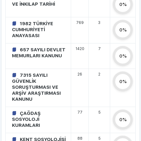
VE İNKILAP TARİHİ
0%
769
3
1982 TÜRKİYE
CUMHURİYETİ
0%
ANAYASASI
1420
7
657 SAYILI DEVLET
MEMURLARI KANUNU
0%
26
2
7315 SAYILI
GÜVENLİK
0%
SORUŞTURMASI VE
ARŞİV ARAŞTIRMASI
KANUNU
77
5
ÇAĞDAŞ
SOSYOLOJİ
0%
KURAMLARI
88
5
KENT SOSYOLOJİSİ