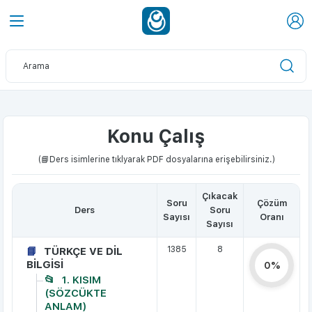
Konu Çalış
(📘Ders isimlerine tıklyarak PDF dosyalarına erişebilirsiniz.)
Çıkacak
Soru
Çözüm
Ders
Soru
Sayısı
Oranı
Sayısı
1385
8
TÜRKÇE VE DİL
BİLGİSİ
0%
1. KISIM
(SÖZCÜKTE
ANLAM)