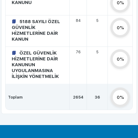
KANUNU
0%
84
5
5188 SAYILI ÖZEL
GÜVENLİK
0%
HİZMETLERİNE DAİR
KANUN
76
5
ÖZEL GÜVENLİK
HİZMETLERİNE DAİR
0%
KANUNUN
UYGULANMASINA
İLİŞKİN YÖNETMELİK
Toplam
2654
36
0%