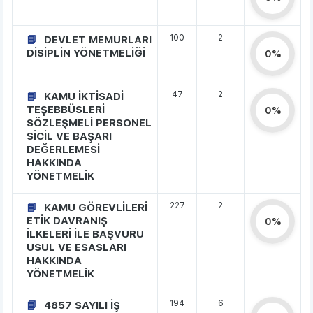
100
2
DEVLET MEMURLARI
DİSİPLİN YÖNETMELİĞİ
0%
47
2
KAMU İKTİSADİ
TEŞEBBÜSLERİ
0%
SÖZLEŞMELİ PERSONEL
SİCİL VE BAŞARI
DEĞERLEMESİ
HAKKINDA
YÖNETMELİK
227
2
KAMU GÖREVLİLERİ
ETİK DAVRANIŞ
0%
İLKELERİ İLE BAŞVURU
USUL VE ESASLARI
HAKKINDA
YÖNETMELİK
194
6
4857 SAYILI İŞ