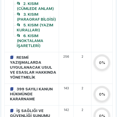
2. KISIM
(CÜMLEDE ANLAM)
3. KISIM
(PARAGRAF BİLGİSİ)
5. KISIM (YAZIM
KURALLARI)
6. KISIM
(NOKTALAMA
İŞARETLERİ)
256
2
RESMİ
YAZIŞMALARDA
0%
UYGULANACAK USUL
VE ESASLAR HAKKINDA
YÖNETMELİK
143
2
399 SAYILI KANUN
HÜKMÜNDE
0%
KARARNAME
142
2
İŞ SAĞLIĞI VE
GÜVENLİĞİ SUNUMU
0%