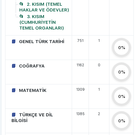
2. KISIM (TEMEL
HAKLAR VE ÖDEVLER)
3. KISIM
(CUMHURİYETİN
TEMEL ORGANLARI)
751
1
GENEL TÜRK TARİHİ
0%
1162
0
COĞRAFYA
0%
1309
1
MATEMATİK
0%
1385
2
TÜRKÇE VE DİL
BİLGİSİ
0%