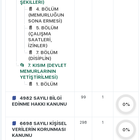
ŞEKİLLERİ)
4. BÖLÜM
(MEMURLUĞUN
SONA ERMESİ)
5. BÖLÜM
(ÇALIŞMA
SAATLERİ,
İZİNLER)
7. BÖLÜM
(DİSİPLİN)
7. KISIM (DEVLET
MEMURLARININ
YETİŞTİRİLMESİ)
1. BÖLÜM
99
1
4982 SAYILI BİLGİ
EDİNME HAKKI KANUNU
0%
298
1
6698 SAYILI KİŞİSEL
VERİLERİN KORUNMASI
0%
KANUNU