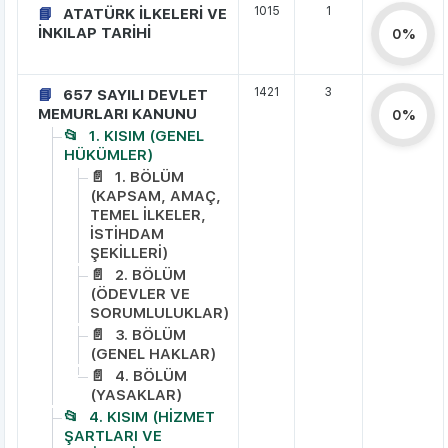
1015
1
ATATÜRK İLKELERİ VE
İNKILAP TARİHİ
0%
1421
3
657 SAYILI DEVLET
MEMURLARI KANUNU
0%
1. KISIM (GENEL
HÜKÜMLER)
1. BÖLÜM
(KAPSAM, AMAÇ,
TEMEL İLKELER,
İSTİHDAM
ŞEKİLLERİ)
2. BÖLÜM
(ÖDEVLER VE
SORUMLULUKLAR)
3. BÖLÜM
(GENEL HAKLAR)
4. BÖLÜM
(YASAKLAR)
4. KISIM (HİZMET
ŞARTLARI VE