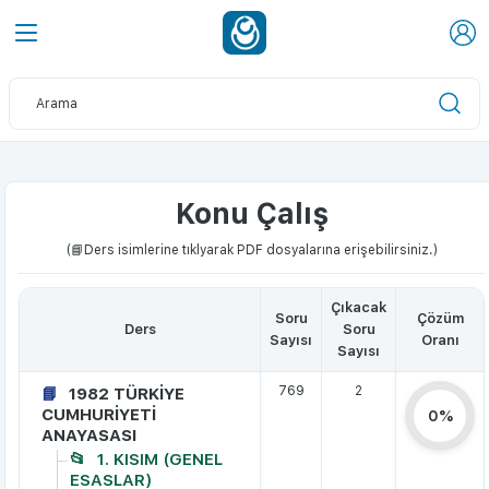
Konu Çalış
(📘Ders isimlerine tıklyarak PDF dosyalarına erişebilirsiniz.)
Çıkacak
Soru
Çözüm
Ders
Soru
Sayısı
Oranı
Sayısı
769
2
1982 TÜRKİYE
CUMHURİYETİ
0%
ANAYASASI
1. KISIM (GENEL
ESASLAR)