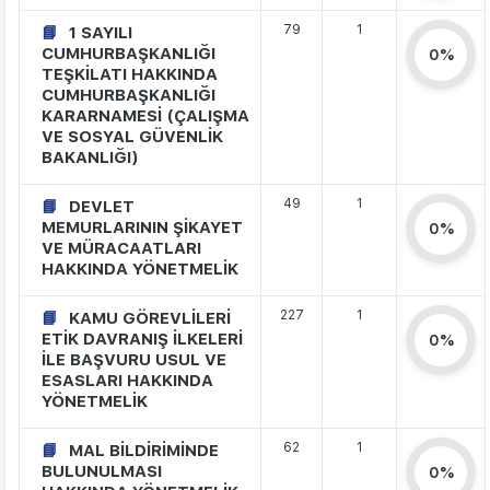
79
1
1 SAYILI
CUMHURBAŞKANLIĞI
0%
TEŞKİLATI HAKKINDA
CUMHURBAŞKANLIĞI
KARARNAMESİ (ÇALIŞMA
VE SOSYAL GÜVENLİK
BAKANLIĞI)
49
1
DEVLET
MEMURLARININ ŞİKAYET
0%
VE MÜRACAATLARI
HAKKINDA YÖNETMELİK
227
1
KAMU GÖREVLİLERİ
ETİK DAVRANIŞ İLKELERİ
0%
İLE BAŞVURU USUL VE
ESASLARI HAKKINDA
YÖNETMELİK
62
1
MAL BİLDİRİMİNDE
BULUNULMASI
0%