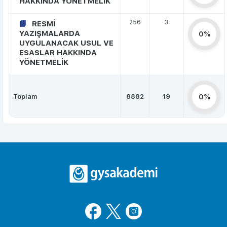
HAKKINDA YÖNETMELİK
256
3
RESMİ
YAZIŞMALARDA
0%
UYGULANACAK USUL VE
ESASLAR HAKKINDA
YÖNETMELİK
Toplam
8882
19
0%