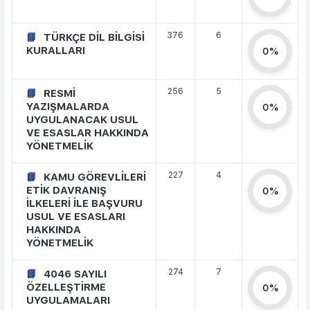
376
6
TÜRKÇE DİL BİLGİSİ
KURALLARI
0%
256
5
RESMİ
YAZIŞMALARDA
0%
UYGULANACAK USUL
VE ESASLAR HAKKINDA
YÖNETMELİK
227
4
KAMU GÖREVLİLERİ
ETİK DAVRANIŞ
0%
İLKELERİ İLE BAŞVURU
USUL VE ESASLARI
HAKKINDA
YÖNETMELİK
274
7
4046 SAYILI
ÖZELLEŞTİRME
0%
UYGULAMALARI