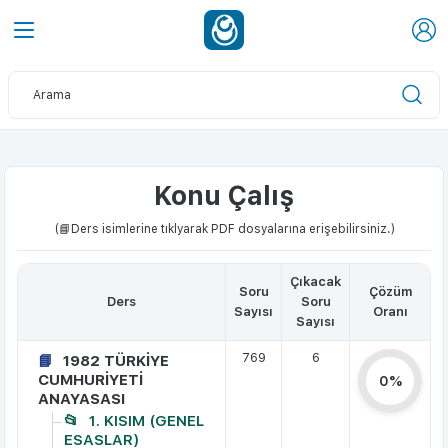
Konu Çalış
(📘Ders isimlerine tıklyarak PDF dosyalarına erişebilirsiniz.)
Çıkacak
Soru
Çözüm
Ders
Soru
Sayısı
Oranı
Sayısı
769
6
1982 TÜRKİYE
CUMHURİYETİ
0%
ANAYASASI
1. KISIM (GENEL
ESASLAR)