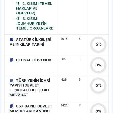
2. KISIM (TEMEL
HAKLAR VE
ÖDEVLER)
3. KISIM
(CUMHURİYETİN
TEMEL ORGANLARI)
1015
6
ATATÜRK İLKELERİ
VE İNKILAP TARİHİ
0%
65
3
ULUSAL GÜVENLİK
0%
428
6
TÜRKİYENİN İDARİ
YAPISI (DEVLET
0%
TEŞKİLATI) İLE İLGİLİ
MEVZUAT
1421
7
657 SAYILI DEVLET
MEMURLARI KANUNU
0%