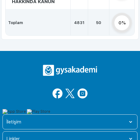
HAKKINDA KANUN
Toplam
4831
50
0%
İletişim
Linkler