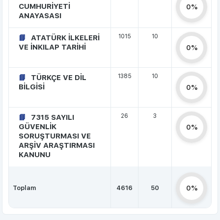
CUMHURİYETİ
0%
ANAYASASI
1015
10
ATATÜRK İLKELERİ
VE İNKILAP TARİHİ
0%
1385
10
TÜRKÇE VE DİL
BİLGİSİ
0%
26
3
7315 SAYILI
GÜVENLİK
0%
SORUŞTURMASI VE
ARŞİV ARAŞTIRMASI
KANUNU
Toplam
4616
50
0%