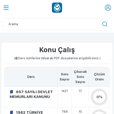
Konu Çalış
(📘Ders isimlerine tıklyarak PDF dosyalarına erişebilirsiniz.)
Çıkacak
Soru
Çözüm
Ders
Soru
Sayısı
Oranı
Sayısı
1421
17
657 SAYILI DEVLET
MEMURLARI KANUNU
0%
769
10
1982 TÜRKİYE