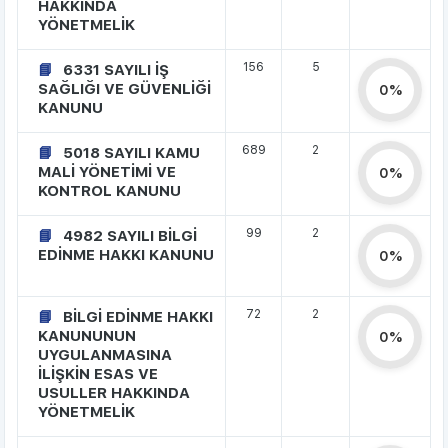
HAKKINDA
YÖNETMELİK
156
5
6331 SAYILI İŞ
SAĞLIĞI VE GÜVENLİĞİ
0%
KANUNU
689
2
5018 SAYILI KAMU
MALİ YÖNETİMİ VE
0%
KONTROL KANUNU
99
2
4982 SAYILI BİLGİ
EDİNME HAKKI KANUNU
0%
72
2
BİLGİ EDİNME HAKKI
KANUNUNUN
0%
UYGULANMASINA
İLİŞKİN ESAS VE
USULLER HAKKINDA
YÖNETMELİK