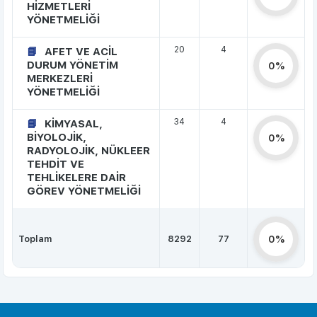
HİZMETLERİ
YÖNETMELİĞİ
20
4
AFET VE ACİL
DURUM YÖNETİM
0%
MERKEZLERİ
YÖNETMELİĞİ
34
4
KİMYASAL,
BİYOLOJİK,
0%
RADYOLOJİK, NÜKLEER
TEHDİT VE
TEHLİKELERE DAİR
GÖREV YÖNETMELİĞİ
Toplam
8292
77
0%