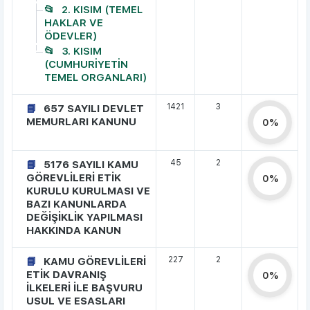
2. KISIM (TEMEL
HAKLAR VE
ÖDEVLER)
3. KISIM
(CUMHURİYETİN
TEMEL ORGANLARI)
1421
3
657 SAYILI DEVLET
MEMURLARI KANUNU
0%
45
2
5176 SAYILI KAMU
GÖREVLİLERİ ETİK
0%
KURULU KURULMASI VE
BAZI KANUNLARDA
DEĞİŞİKLİK YAPILMASI
HAKKINDA KANUN
227
2
KAMU GÖREVLİLERİ
ETİK DAVRANIŞ
0%
İLKELERİ İLE BAŞVURU
USUL VE ESASLARI