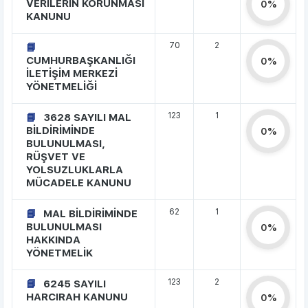
VERİLERİN KORUNMASI
0%
KANUNU
70
2
CUMHURBAŞKANLIĞI
0%
İLETİŞİM MERKEZİ
YÖNETMELİĞİ
123
1
3628 SAYILI MAL
BİLDİRİMİNDE
0%
BULUNULMASI,
RÜŞVET VE
YOLSUZLUKLARLA
MÜCADELE KANUNU
62
1
MAL BİLDİRİMİNDE
BULUNULMASI
0%
HAKKINDA
YÖNETMELİK
123
2
6245 SAYILI
HARCIRAH KANUNU
0%