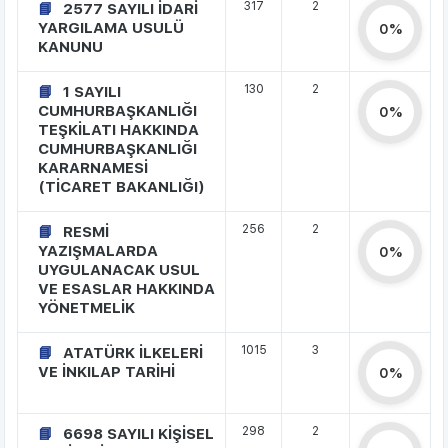
317
2
2577 SAYILI İDARİ
YARGILAMA USULÜ
0%
KANUNU
130
2
1 SAYILI
CUMHURBAŞKANLIĞI
0%
TEŞKİLATI HAKKINDA
CUMHURBAŞKANLIĞI
KARARNAMESİ
(TİCARET BAKANLIĞI)
256
2
RESMİ
YAZIŞMALARDA
0%
UYGULANACAK USUL
VE ESASLAR HAKKINDA
YÖNETMELİK
1015
3
ATATÜRK İLKELERİ
VE İNKILAP TARİHİ
0%
298
2
6698 SAYILI KİŞİSEL