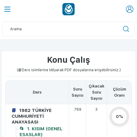
Konu Çalış
(📘Ders isimlerine tıklyarak PDF dosyalarına erişebilirsiniz.)
Çıkacak
Soru
Çözüm
Ders
Soru
Sayısı
Oranı
Sayısı
769
3
1982 TÜRKİYE
CUMHURİYETİ
0%
ANAYASASI
1. KISIM (GENEL
ESASLAR)