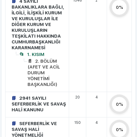
1546
2
4 SAYILI
BAKANLIKLARA BAĞLI,
0%
İLGİLİ, İLİŞKİLİ KURUM
VE KURULUŞLAR İLE
DİĞER KURUM VE
KURULUŞLARIN
TEŞKİLATI HAKKINDA
CUMHURBAŞKANLIĞI
KARARNAMESİ
1. KISIM
2. BÖLÜM
(AFET VE ACİL
DURUM
YÖNETİMİ
BAŞKANLIĞI)
20
4
2941 SAYILI
SEFERBERLİK VE SAVAŞ
0%
HALİ KANUNU
150
4
SEFERBERLİK VE
SAVAŞ HALİ
0%
YÖNETMELİĞİ