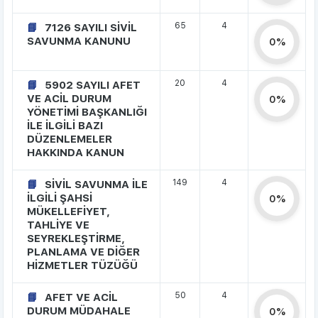
65
4
7126 SAYILI SİVİL
SAVUNMA KANUNU
0%
20
4
5902 SAYILI AFET
VE ACİL DURUM
0%
YÖNETİMİ BAŞKANLIĞI
İLE İLGİLİ BAZI
DÜZENLEMELER
HAKKINDA KANUN
149
4
SİVİL SAVUNMA İLE
İLGİLİ ŞAHSİ
0%
MÜKELLEFİYET,
TAHLİYE VE
SEYREKLEŞTİRME,
PLANLAMA VE DİĞER
HİZMETLER TÜZÜĞÜ
50
4
AFET VE ACİL
DURUM MÜDAHALE
0%