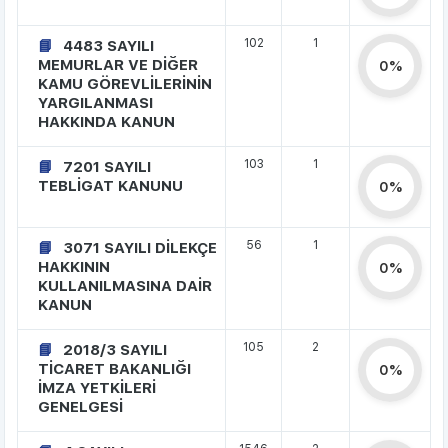
102
1
4483 SAYILI
MEMURLAR VE DİĞER
0%
KAMU GÖREVLİLERİNİN
YARGILANMASI
HAKKINDA KANUN
103
1
7201 SAYILI
TEBLİGAT KANUNU
0%
56
1
3071 SAYILI DİLEKÇE
HAKKININ
0%
KULLANILMASINA DAİR
KANUN
105
2
2018/3 SAYILI
TİCARET BAKANLIĞI
0%
İMZA YETKİLERİ
GENELGESİ