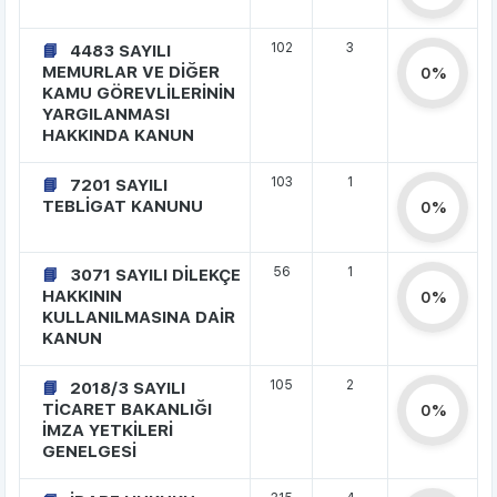
102
3
4483 SAYILI
MEMURLAR VE DİĞER
0%
KAMU GÖREVLİLERİNİN
YARGILANMASI
HAKKINDA KANUN
103
1
7201 SAYILI
TEBLİGAT KANUNU
0%
56
1
3071 SAYILI DİLEKÇE
HAKKININ
0%
KULLANILMASINA DAİR
KANUN
105
2
2018/3 SAYILI
TİCARET BAKANLIĞI
0%
İMZA YETKİLERİ
GENELGESİ