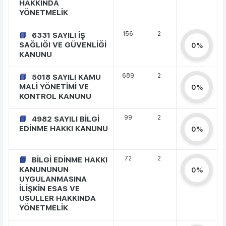
HAKKINDA
YÖNETMELİK
156
2
6331 SAYILI İŞ
SAĞLIĞI VE GÜVENLİĞİ
0%
KANUNU
689
2
5018 SAYILI KAMU
MALİ YÖNETİMİ VE
0%
KONTROL KANUNU
99
2
4982 SAYILI BİLGİ
EDİNME HAKKI KANUNU
0%
72
2
BİLGİ EDİNME HAKKI
KANUNUNUN
0%
UYGULANMASINA
İLİŞKİN ESAS VE
USULLER HAKKINDA
YÖNETMELİK