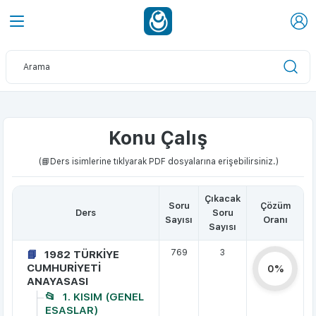
Konu Çalış
(📘Ders isimlerine tıklyarak PDF dosyalarına erişebilirsiniz.)
Çıkacak
Soru
Çözüm
Ders
Soru
Sayısı
Oranı
Sayısı
769
3
1982 TÜRKİYE
CUMHURİYETİ
0%
ANAYASASI
1. KISIM (GENEL
ESASLAR)