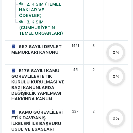
2. KISIM (TEMEL
HAKLAR VE
ÖDEVLER)
3. KISIM
(CUMHURİYETİN
TEMEL ORGANLARI)
1421
3
657 SAYILI DEVLET
MEMURLARI KANUNU
0%
45
2
5176 SAYILI KAMU
GÖREVLİLERİ ETİK
0%
KURULU KURULMASI VE
BAZI KANUNLARDA
DEĞİŞİKLİK YAPILMASI
HAKKINDA KANUN
227
2
KAMU GÖREVLİLERİ
ETİK DAVRANIŞ
0%
İLKELERİ İLE BAŞVURU
USUL VE ESASLARI