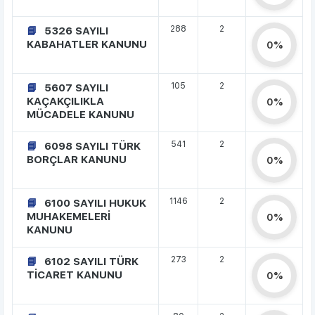
288
2
5326 SAYILI
KABAHATLER KANUNU
0%
105
2
5607 SAYILI
KAÇAKÇILIKLA
0%
MÜCADELE KANUNU
541
2
6098 SAYILI TÜRK
BORÇLAR KANUNU
0%
1146
2
6100 SAYILI HUKUK
MUHAKEMELERİ
0%
KANUNU
273
2
6102 SAYILI TÜRK
TİCARET KANUNU
0%