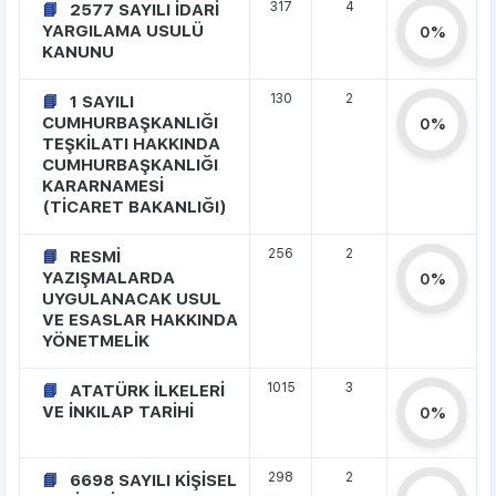
317
4
2577 SAYILI İDARİ
YARGILAMA USULÜ
0%
KANUNU
130
2
1 SAYILI
CUMHURBAŞKANLIĞI
0%
TEŞKİLATI HAKKINDA
CUMHURBAŞKANLIĞI
KARARNAMESİ
(TİCARET BAKANLIĞI)
256
2
RESMİ
YAZIŞMALARDA
0%
UYGULANACAK USUL
VE ESASLAR HAKKINDA
YÖNETMELİK
1015
3
ATATÜRK İLKELERİ
VE İNKILAP TARİHİ
0%
298
2
6698 SAYILI KİŞİSEL