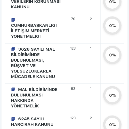
VERİLERİN KORUNMASI
0%
KANUNU
70
2
CUMHURBAŞKANLIĞI
0%
İLETİŞİM MERKEZİ
YÖNETMELİĞİ
123
1
3628 SAYILI MAL
BİLDİRİMİNDE
0%
BULUNULMASI,
RÜŞVET VE
YOLSUZLUKLARLA
MÜCADELE KANUNU
62
1
MAL BİLDİRİMİNDE
BULUNULMASI
0%
HAKKINDA
YÖNETMELİK
123
2
6245 SAYILI
HARCIRAH KANUNU
0%