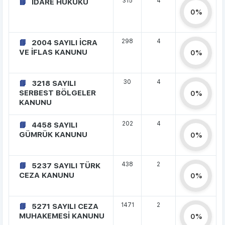
315
4
İDARE HUKUKU
0%
298
4
2004 SAYILI İCRA
VE İFLAS KANUNU
0%
30
4
3218 SAYILI
SERBEST BÖLGELER
0%
KANUNU
202
4
4458 SAYILI
GÜMRÜK KANUNU
0%
438
2
5237 SAYILI TÜRK
CEZA KANUNU
0%
1471
2
5271 SAYILI CEZA
MUHAKEMESİ KANUNU
0%