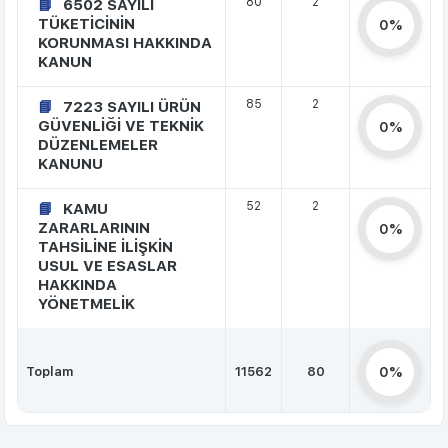
80
2
6502 SAYILI
TÜKETİCİNİN
0%
KORUNMASI HAKKINDA
KANUN
85
2
7223 SAYILI ÜRÜN
GÜVENLİĞİ VE TEKNİK
0%
DÜZENLEMELER
KANUNU
52
2
KAMU
ZARARLARININ
0%
TAHSİLİNE İLİŞKİN
USUL VE ESASLAR
HAKKINDA
YÖNETMELİK
Toplam
11562
80
0%