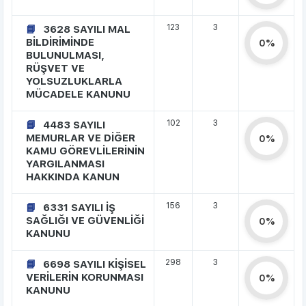
123
3
3628 SAYILI MAL
BİLDİRİMİNDE
0%
BULUNULMASI,
RÜŞVET VE
YOLSUZLUKLARLA
MÜCADELE KANUNU
102
3
4483 SAYILI
MEMURLAR VE DİĞER
0%
KAMU GÖREVLİLERİNİN
YARGILANMASI
HAKKINDA KANUN
156
3
6331 SAYILI İŞ
SAĞLIĞI VE GÜVENLİĞİ
0%
KANUNU
298
3
6698 SAYILI KİŞİSEL
VERİLERİN KORUNMASI
0%
KANUNU