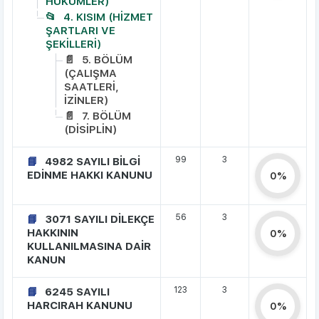
HÜKÜMLER)
4. KISIM (HİZMET
ŞARTLARI VE
ŞEKİLLERİ)
5. BÖLÜM
(ÇALIŞMA
SAATLERİ,
İZİNLER)
7. BÖLÜM
(DİSİPLİN)
99
3
4982 SAYILI BİLGİ
EDİNME HAKKI KANUNU
0%
56
3
3071 SAYILI DİLEKÇE
HAKKININ
0%
KULLANILMASINA DAİR
KANUN
123
3
6245 SAYILI
HARCIRAH KANUNU
0%