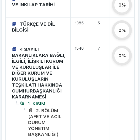
VE İNKILAP TARİHİ
0%
1385
5
TÜRKÇE VE DİL
BİLGİSİ
0%
1546
7
4 SAYILI
BAKANLIKLARA BAĞLI,
0%
İLGİLİ, İLİŞKİLİ KURUM
VE KURULUŞLAR İLE
DİĞER KURUM VE
KURULUŞLARIN
TEŞKİLATI HAKKINDA
CUMHURBAŞKANLIĞI
KARARNAMESİ
1. KISIM
2. BÖLÜM
(AFET VE ACİL
DURUM
YÖNETİMİ
BAŞKANLIĞI)