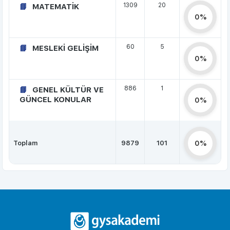
1309
20
MATEMATİK
0%
60
5
MESLEKİ GELİŞİM
0%
886
1
GENEL KÜLTÜR VE
GÜNCEL KONULAR
0%
Toplam
9879
101
0%