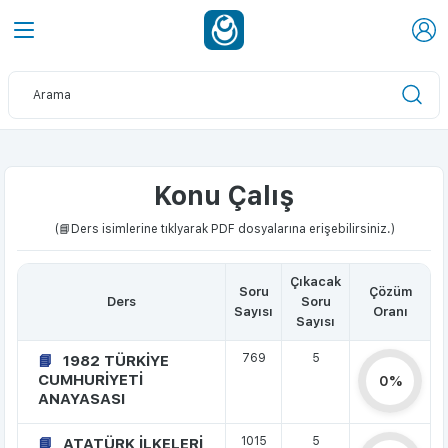
Konu Çalış
(📘Ders isimlerine tıklyarak PDF dosyalarına erişebilirsiniz.)
Çıkacak
Soru
Çözüm
Ders
Soru
Sayısı
Oranı
Sayısı
769
5
1982 TÜRKİYE
CUMHURİYETİ
0%
ANAYASASI
1015
5
ATATÜRK İLKELERİ