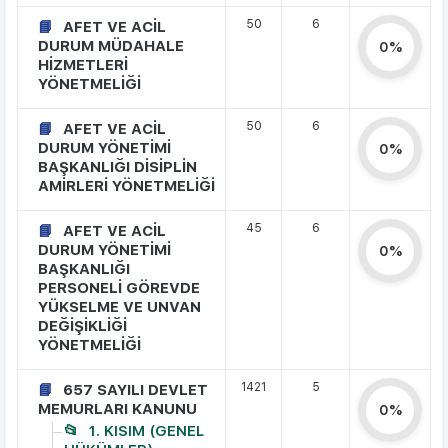
50
6
AFET VE ACİL
DURUM MÜDAHALE
0%
HİZMETLERİ
YÖNETMELİĞİ
50
6
AFET VE ACİL
DURUM YÖNETİMİ
0%
BAŞKANLIĞI DİSİPLİN
AMİRLERİ YÖNETMELİĞİ
45
6
AFET VE ACİL
DURUM YÖNETİMİ
0%
BAŞKANLIĞI
PERSONELİ GÖREVDE
YÜKSELME VE UNVAN
DEĞİŞİKLİĞİ
YÖNETMELİĞİ
1421
5
657 SAYILI DEVLET
MEMURLARI KANUNU
0%
1. KISIM (GENEL