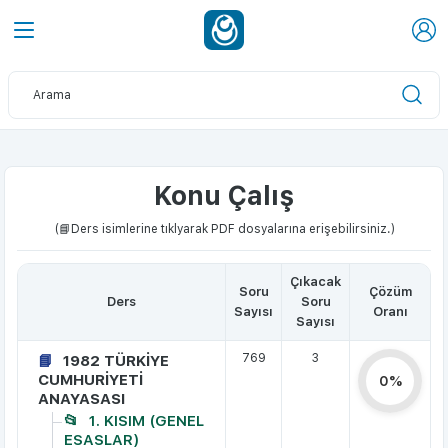
Konu Çalış
(📘Ders isimlerine tıklyarak PDF dosyalarına erişebilirsiniz.)
Çıkacak
Soru
Çözüm
Ders
Soru
Sayısı
Oranı
Sayısı
769
3
1982 TÜRKİYE
CUMHURİYETİ
0%
ANAYASASI
1. KISIM (GENEL
ESASLAR)