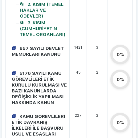
2. KISIM (TEMEL
HAKLAR VE
ÖDEVLER)
3. KISIM
(CUMHURİYETİN
TEMEL ORGANLARI)
1421
3
657 SAYILI DEVLET
MEMURLARI KANUNU
0%
45
2
5176 SAYILI KAMU
GÖREVLİLERİ ETİK
0%
KURULU KURULMASI VE
BAZI KANUNLARDA
DEĞİŞİKLİK YAPILMASI
HAKKINDA KANUN
227
2
KAMU GÖREVLİLERİ
ETİK DAVRANIŞ
0%
İLKELERİ İLE BAŞVURU
USUL VE ESASLARI