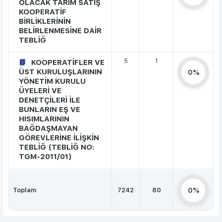
OLACAK TARIM SATIŞ
KOOPERATİF
BİRLİKLERİNİN
BELİRLENMESİNE DAİR
TEBLİĞ
5
1
KOOPERATİFLER VE
ÜST KURULUŞLARININ
0%
YÖNETİM KURULU
ÜYELERİ VE
DENETÇİLERİ İLE
BUNLARIN EŞ VE
HISIMLARININ
BAĞDAŞMAYAN
GÖREVLERİNE İLİŞKİN
TEBLİĞ (TEBLİĞ NO:
TGM-2011/01)
Toplam
7242
80
0%