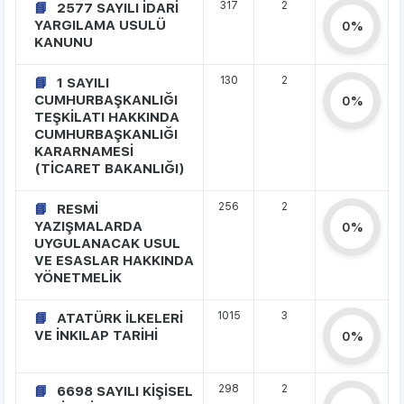
317
2
2577 SAYILI İDARİ
YARGILAMA USULÜ
0%
KANUNU
130
2
1 SAYILI
CUMHURBAŞKANLIĞI
0%
TEŞKİLATI HAKKINDA
CUMHURBAŞKANLIĞI
KARARNAMESİ
(TİCARET BAKANLIĞI)
256
2
RESMİ
YAZIŞMALARDA
0%
UYGULANACAK USUL
VE ESASLAR HAKKINDA
YÖNETMELİK
1015
3
ATATÜRK İLKELERİ
VE İNKILAP TARİHİ
0%
298
2
6698 SAYILI KİŞİSEL