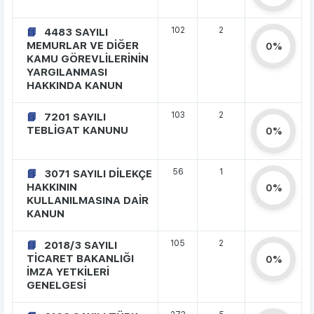
102
2
4483 SAYILI
MEMURLAR VE DİĞER
0%
KAMU GÖREVLİLERİNİN
YARGILANMASI
HAKKINDA KANUN
103
2
7201 SAYILI
TEBLİGAT KANUNU
0%
56
1
3071 SAYILI DİLEKÇE
HAKKININ
0%
KULLANILMASINA DAİR
KANUN
105
2
2018/3 SAYILI
TİCARET BAKANLIĞI
0%
İMZA YETKİLERİ
GENELGESİ