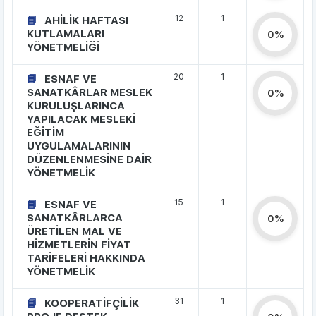
12
1
AHİLİK HAFTASI
KUTLAMALARI
0%
YÖNETMELİĞİ
20
1
ESNAF VE
SANATKÂRLAR MESLEK
0%
KURULUŞLARINCA
YAPILACAK MESLEKİ
EĞİTİM
UYGULAMALARININ
DÜZENLENMESİNE DAİR
YÖNETMELİK
15
1
ESNAF VE
SANATKÂRLARCA
0%
ÜRETİLEN MAL VE
HİZMETLERİN FİYAT
TARİFELERİ HAKKINDA
YÖNETMELİK
31
1
KOOPERATİFÇİLİK