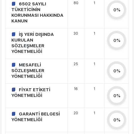
80
1
6502 SAYILI
TÜKETİCİNİN
0%
KORUNMASI HAKKINDA
KANUN
30
1
İŞ YERİ DIŞINDA
KURULAN
0%
SÖZLEŞMELER
YÖNETMELİĞİ
25
1
MESAFELİ
SÖZLEŞMELER
0%
YÖNETMELİĞİ
16
1
FİYAT ETİKETİ
YÖNETMELİĞİ
0%
20
1
GARANTİ BELGESİ
YÖNETMELİĞİ
0%