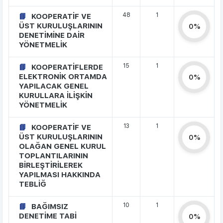
48
1
KOOPERATİF VE
ÜST KURULUŞLARININ
0%
DENETİMİNE DAİR
YÖNETMELİK
15
1
KOOPERATİFLERDE
ELEKTRONİK ORTAMDA
0%
YAPILACAK GENEL
KURULLARA İLİŞKİN
YÖNETMELİK
13
1
KOOPERATİF VE
ÜST KURULUŞLARININ
0%
OLAĞAN GENEL KURUL
TOPLANTILARININ
BİRLEŞTİRİLEREK
YAPILMASI HAKKINDA
TEBLİĞ
10
1
BAĞIMSIZ
DENETİME TABİ
0%