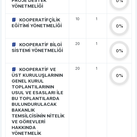
PROJE DESTEK
0%
YÖNETMELİĞİ
10
1
KOOPERATİFÇİLİK
EĞİTİMİ YÖNETMELİĞİ
0%
20
1
KOOPERATİF BİLGİ
SİSTEMİ YÖNETMELİĞİ
0%
20
1
KOOPERATİF VE
ÜST KURULUŞLARININ
0%
GENEL KURUL
TOPLANTILARININ
USUL VE ESASLARI İLE
BU TOPLANTILARDA
BULUNDURULACAK
BAKANLIK
TEMSİLCİSİNİN NİTELİK
VE GÖREVLERİ
HAKKINDA
YÖNETMELİK