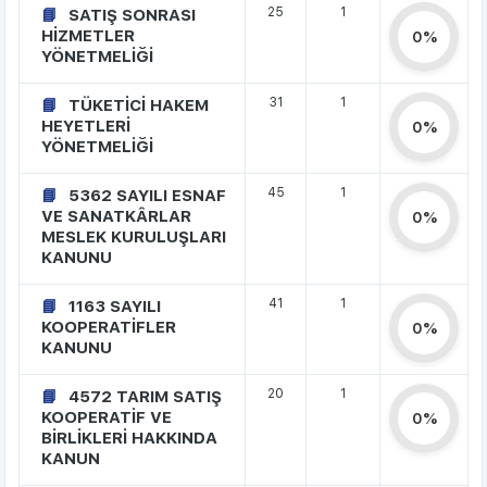
25
1
SATIŞ SONRASI
HİZMETLER
0%
YÖNETMELİĞİ
31
1
TÜKETİCİ HAKEM
HEYETLERİ
0%
YÖNETMELİĞİ
45
1
5362 SAYILI ESNAF
VE SANATKÂRLAR
0%
MESLEK KURULUŞLARI
KANUNU
41
1
1163 SAYILI
KOOPERATİFLER
0%
KANUNU
20
1
4572 TARIM SATIŞ
KOOPERATİF VE
0%
BİRLİKLERİ HAKKINDA
KANUN