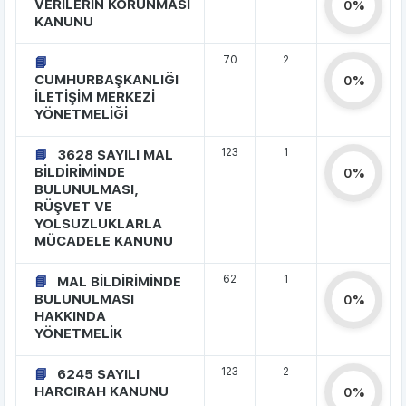
VERİLERİN KORUNMASI
0%
KANUNU
70
2
CUMHURBAŞKANLIĞI
0%
İLETİŞİM MERKEZİ
YÖNETMELİĞİ
123
1
3628 SAYILI MAL
BİLDİRİMİNDE
0%
BULUNULMASI,
RÜŞVET VE
YOLSUZLUKLARLA
MÜCADELE KANUNU
62
1
MAL BİLDİRİMİNDE
BULUNULMASI
0%
HAKKINDA
YÖNETMELİK
123
2
6245 SAYILI
HARCIRAH KANUNU
0%