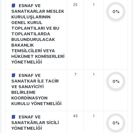
25
1
ESNAF VE
SANATKARLAR MESLEK
0%
KURULUŞLARININ
GENEL KURUL
TOPLANTILARI VE BU
TOPLANTILARDA
BULUNDURULACAK
BAKANLIK
TEMSİLCİLERİ VEYA
HÜKÜMET KOMİSERLERİ
YÖNETMELİĞİ
7
1
ESNAF VE
SANATKAR İLE TACİR
0%
VE SANAYİCİYİ
BELİRLEME
KOORDİNASYON
KURULU YÖNETMELİĞİ
45
1
ESNAF VE
SANATKÂRLAR SİCİLİ
0%
YÖNETMELİĞİ