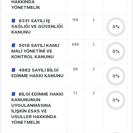
HAKKINDA
YÖNETMELİK
156
2
6331 SAYILI İŞ
SAĞLIĞI VE GÜVENLİĞİ
0%
KANUNU
689
2
5018 SAYILI KAMU
MALİ YÖNETİMİ VE
0%
KONTROL KANUNU
99
2
4982 SAYILI BİLGİ
EDİNME HAKKI KANUNU
0%
72
2
BİLGİ EDİNME HAKKI
KANUNUNUN
0%
UYGULANMASINA
İLİŞKİN ESAS VE
USULLER HAKKINDA
YÖNETMELİK