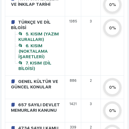
VE İNKILAP TARİHİ
0%
1385
3
TÜRKÇE VE DİL
BİLGİSİ
0%
5. KISIM (YAZIM
KURALLARI)
6. KISIM
(NOKTALAMA
İŞARETLERİ)
7. KISIM (DİL
BİLGİSİ)
886
2
GENEL KÜLTÜR VE
GÜNCEL KONULAR
0%
1421
3
657 SAYILI DEVLET
MEMURLARI KANUNU
0%
339
2
4734 SAYILI KAMU