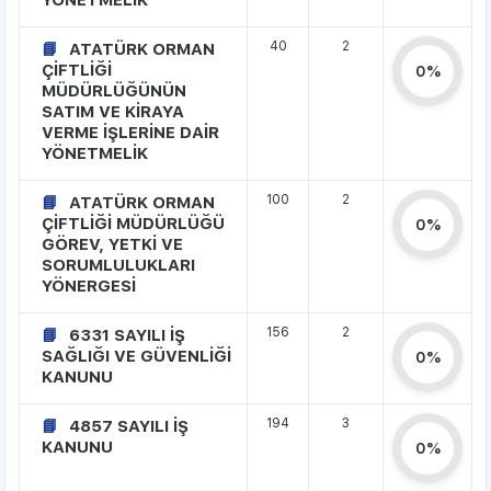
YÖNETMELİK
40
2
ATATÜRK ORMAN
ÇİFTLİĞİ
0%
MÜDÜRLÜĞÜNÜN
SATIM VE KİRAYA
VERME İŞLERİNE DAİR
YÖNETMELİK
100
2
ATATÜRK ORMAN
ÇİFTLİĞİ MÜDÜRLÜĞÜ
0%
GÖREV, YETKİ VE
SORUMLULUKLARI
YÖNERGESİ
156
2
6331 SAYILI İŞ
SAĞLIĞI VE GÜVENLİĞİ
0%
KANUNU
194
3
4857 SAYILI İŞ
KANUNU
0%