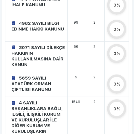
İHALE KANUNU
0%
99
2
4982 SAYILI BİLGİ
EDİNME HAKKI KANUNU
0%
56
2
3071 SAYILI DİLEKÇE
HAKKININ
0%
KULLANILMASINA DAİR
KANUN
5
2
5659 SAYILI
ATATÜRK ORMAN
0%
ÇİFTLİĞİ KANUNU
1546
2
4 SAYILI
BAKANLIKLARA BAĞLI,
0%
İLGİLİ, İLİŞKİLİ KURUM
VE KURULUŞLAR İLE
DİĞER KURUM VE
KURULUŞLARIN