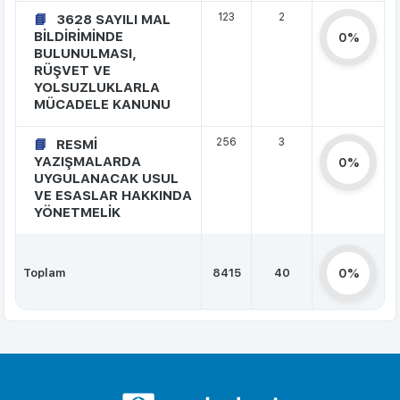
123
2
3628 SAYILI MAL
BİLDİRİMİNDE
0%
BULUNULMASI,
RÜŞVET VE
YOLSUZLUKLARLA
MÜCADELE KANUNU
256
3
RESMİ
YAZIŞMALARDA
0%
UYGULANACAK USUL
VE ESASLAR HAKKINDA
YÖNETMELİK
Toplam
8415
40
0%