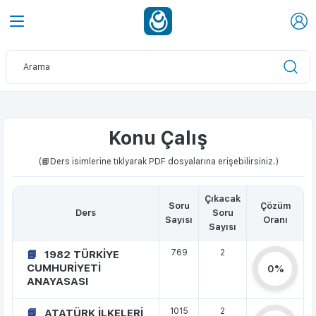
Konu Çalış
(📘Ders isimlerine tıklyarak PDF dosyalarına erişebilirsiniz.)
Çıkacak
Soru
Çözüm
Ders
Soru
Sayısı
Oranı
Sayısı
769
2
1982 TÜRKİYE
CUMHURİYETİ
0%
ANAYASASI
1015
2
ATATÜRK İLKELERİ