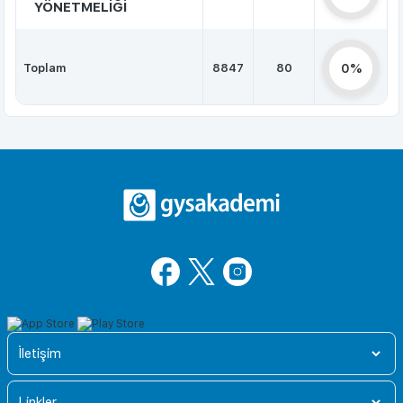
YÖNETMELİĞİ
Toplam
8847
80
0%
İletişim
Linkler