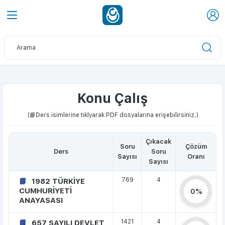
Konu Çalış
(📘Ders isimlerine tıklyarak PDF dosyalarına erişebilirsiniz.)
Çıkacak
Soru
Çözüm
Ders
Soru
Sayısı
Oranı
Sayısı
769
4
1982 TÜRKİYE
CUMHURİYETİ
0%
ANAYASASI
1421
4
657 SAYILI DEVLET