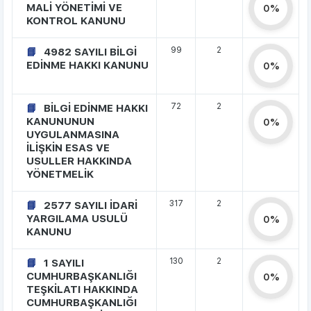
MALİ YÖNETİMİ VE
0%
KONTROL KANUNU
99
2
4982 SAYILI BİLGİ
EDİNME HAKKI KANUNU
0%
72
2
BİLGİ EDİNME HAKKI
KANUNUNUN
0%
UYGULANMASINA
İLİŞKİN ESAS VE
USULLER HAKKINDA
YÖNETMELİK
317
2
2577 SAYILI İDARİ
YARGILAMA USULÜ
0%
KANUNU
130
2
1 SAYILI
CUMHURBAŞKANLIĞI
0%
TEŞKİLATI HAKKINDA
CUMHURBAŞKANLIĞI