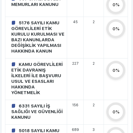
MEMURLARI KANUNU
0%
45
2
5176 SAYILI KAMU
GÖREVLİLERİ ETİK
0%
KURULU KURULMASI VE
BAZI KANUNLARDA
DEĞİŞİKLİK YAPILMASI
HAKKINDA KANUN
227
2
KAMU GÖREVLİLERİ
ETİK DAVRANIŞ
0%
İLKELERİ İLE BAŞVURU
USUL VE ESASLARI
HAKKINDA
YÖNETMELİK
156
2
6331 SAYILI İŞ
SAĞLIĞI VE GÜVENLİĞİ
0%
KANUNU
689
3
5018 SAYILI KAMU