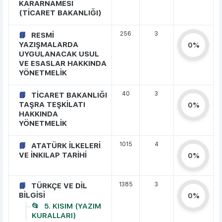
KARARNAMESİ
(TİCARET BAKANLIĞI)
256
3
RESMİ
YAZIŞMALARDA
0%
UYGULANACAK USUL
VE ESASLAR HAKKINDA
YÖNETMELİK
40
3
TİCARET BAKANLIĞI
TAŞRA TEŞKİLATI
0%
HAKKINDA
YÖNETMELİK
1015
4
ATATÜRK İLKELERİ
VE İNKILAP TARİHİ
0%
1385
3
TÜRKÇE VE DİL
BİLGİSİ
0%
5. KISIM (YAZIM
KURALLARI)