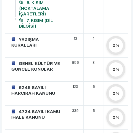
6. KISIM
(NOKTALAMA
İŞARETLERİ)
7. KISIM (DİL
BİLGİSİ)
12
1
YAZIŞMA
KURALLARI
0%
886
3
GENEL KÜLTÜR VE
GÜNCEL KONULAR
0%
123
5
6245 SAYILI
HARCIRAH KANUNU
0%
339
5
4734 SAYILI KAMU
İHALE KANUNU
0%