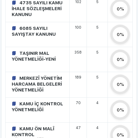
102
5
4735 SAYILI KAMU
İHALE SÖZLEŞMELERİ
0%
KANUNU
100
5
6085 SAYILI
SAYIŞTAY KANUNU
0%
358
5
TAŞINIR MAL
YÖNETMELİĞİ-YENİ
0%
189
5
MERKEZÎ YÖNETİM
HARCAMA BELGELERİ
0%
YÖNETMELİĞİ
70
4
KAMU İÇ KONTROL
YÖNETMELİĞİ
0%
47
4
KAMU ÖN MALÎ
KONTROL
0%