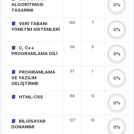
ALGORİTMASI
0%
TASARIMI
190
7
VERİ TABANI
YÖNETİM SİSTEMLERİ
0%
56
5
C, C++
PROGRAMLAMA DİLİ
0%
37
1
PROGRAMLAMA
VE YAZILIM
0%
GELİŞTİRME
66
12
HTML-CSS
0%
127
10
BİLGİSAYAR
DONANIMI
0%