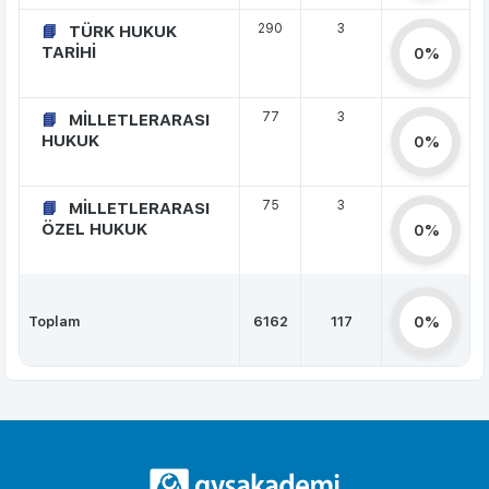
290
3
TÜRK HUKUK
TARİHİ
0%
77
3
MİLLETLERARASI
HUKUK
0%
75
3
MİLLETLERARASI
ÖZEL HUKUK
0%
Toplam
6162
117
0%