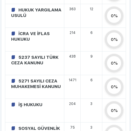
363
12
HUKUK YARGILAMA
USULÜ
0%
214
6
İCRA VE İFLAS
HUKUKU
0%
438
9
5237 SAYILI TÜRK
CEZA KANUNU
0%
1471
6
5271 SAYILI CEZA
MUHAKEMESİ KANUNU
0%
204
3
İŞ HUKUKU
0%
75
3
SOSYAL GÜVENLİK