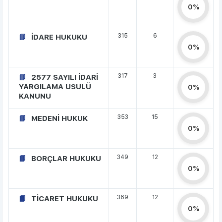
0%
315
6
İDARE HUKUKU
0%
317
3
2577 SAYILI İDARİ
YARGILAMA USULÜ
0%
KANUNU
353
15
MEDENİ HUKUK
0%
349
12
BORÇLAR HUKUKU
0%
369
12
TİCARET HUKUKU
0%