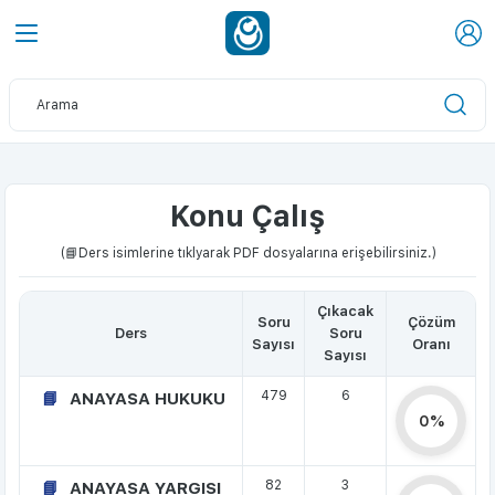
Konu Çalış
(📘Ders isimlerine tıklyarak PDF dosyalarına erişebilirsiniz.)
Çıkacak
Soru
Çözüm
Ders
Soru
Sayısı
Oranı
Sayısı
479
6
ANAYASA HUKUKU
0%
82
3
ANAYASA YARGISI