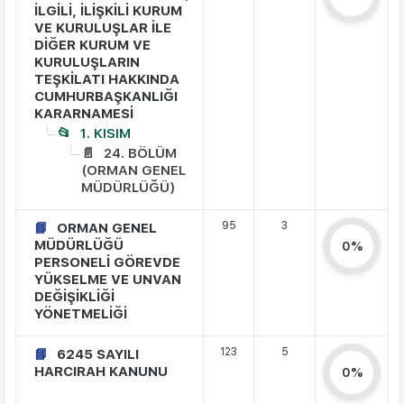
İLGİLİ, İLİŞKİLİ KURUM
VE KURULUŞLAR İLE
DİĞER KURUM VE
KURULUŞLARIN
TEŞKİLATI HAKKINDA
CUMHURBAŞKANLIĞI
KARARNAMESİ
1. KISIM
24. BÖLÜM
(ORMAN GENEL
MÜDÜRLÜĞÜ)
95
3
ORMAN GENEL
MÜDÜRLÜĞÜ
0%
PERSONELİ GÖREVDE
YÜKSELME VE UNVAN
DEĞİŞİKLİĞİ
YÖNETMELİĞİ
123
5
6245 SAYILI
HARCIRAH KANUNU
0%