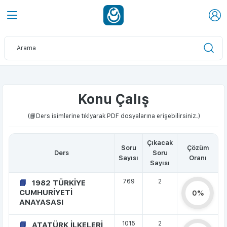
Konu Çalış
(📘Ders isimlerine tıklyarak PDF dosyalarına erişebilirsiniz.)
Çıkacak
Soru
Çözüm
Ders
Soru
Sayısı
Oranı
Sayısı
769
2
1982 TÜRKİYE
CUMHURİYETİ
0%
ANAYASASI
1015
2
ATATÜRK İLKELERİ