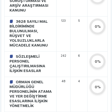
SORUŞTURMASI VE
ARŞİV ARAŞTIRMASI
KANUNU
123
5
3628 SAYILI MAL
BİLDİRİMİNDE
0%
BULUNULMASI,
RÜŞVET VE
YOLSUZLUKLARLA
MÜCADELE KANUNU
242
6
SÖZLEŞMELİ
PERSONEL
0%
ÇALIŞTIRILMASINA
İLİŞKİN ESASLAR
48
4
ORMAN GENEL
MÜDÜRLÜĞÜ
0%
PERSONELİNİN ATAMA
VE YER DEĞİŞTİRME
ESASLARINA İLİŞKİN
YÖNETMELİK