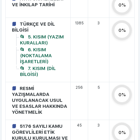
VE İNKILAP TARİHİ
0%
1385
3
TÜRKÇE VE DİL
BİLGİSİ
0%
5. KISIM (YAZIM
KURALLARI)
6. KISIM
(NOKTALAMA
İŞARETLERİ)
7. KISIM (DİL
BİLGİSİ)
256
5
RESMİ
YAZIŞMALARDA
0%
UYGULANACAK USUL
VE ESASLAR HAKKINDA
YÖNETMELİK
45
3
5176 SAYILI KAMU
GÖREVLİLERİ ETİK
0%
KURULU KURULMASI VE