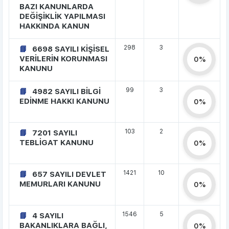
BAZI KANUNLARDA
DEĞİŞİKLİK YAPILMASI
HAKKINDA KANUN
298
3
6698 SAYILI KİŞİSEL
VERİLERİN KORUNMASI
0%
KANUNU
99
3
4982 SAYILI BİLGİ
EDİNME HAKKI KANUNU
0%
103
2
7201 SAYILI
TEBLİGAT KANUNU
0%
1421
10
657 SAYILI DEVLET
MEMURLARI KANUNU
0%
1546
5
4 SAYILI
BAKANLIKLARA BAĞLI,
0%