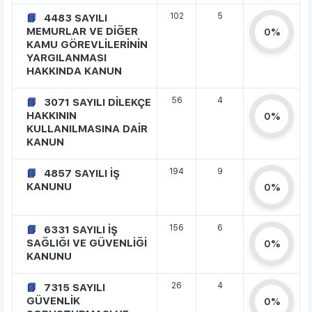
102
5
4483 SAYILI
MEMURLAR VE DİĞER
0%
KAMU GÖREVLİLERİNİN
YARGILANMASI
HAKKINDA KANUN
56
4
3071 SAYILI DİLEKÇE
HAKKININ
0%
KULLANILMASINA DAİR
KANUN
194
9
4857 SAYILI İŞ
KANUNU
0%
156
6
6331 SAYILI İŞ
SAĞLIĞI VE GÜVENLİĞİ
0%
KANUNU
26
4
7315 SAYILI
GÜVENLİK
0%