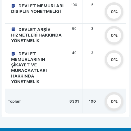
100
5
DEVLET MEMURLARI
DİSİPLİN YÖNETMELİĞİ
0%
50
3
DEVLET ARŞİV
HİZMETLERİ HAKKINDA
0%
YÖNETMELİK
49
3
DEVLET
MEMURLARININ
0%
ŞİKAYET VE
MÜRACAATLARI
HAKKINDA
YÖNETMELİK
Toplam
8301
100
0%