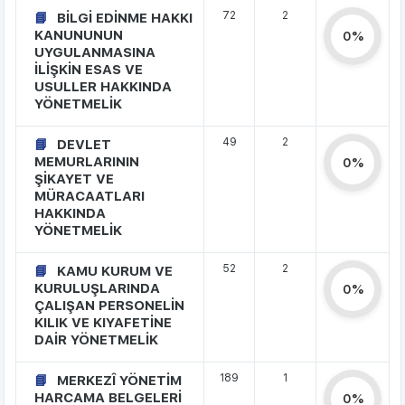
72
2
BİLGİ EDİNME HAKKI
KANUNUNUN
0%
UYGULANMASINA
İLİŞKİN ESAS VE
USULLER HAKKINDA
YÖNETMELİK
49
2
DEVLET
MEMURLARININ
0%
ŞİKAYET VE
MÜRACAATLARI
HAKKINDA
YÖNETMELİK
52
2
KAMU KURUM VE
KURULUŞLARINDA
0%
ÇALIŞAN PERSONELİN
KILIK VE KIYAFETİNE
DAİR YÖNETMELİK
189
1
MERKEZÎ YÖNETİM
HARCAMA BELGELERİ
0%