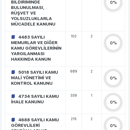
BİLDİRİMİNDE
0%
BULUNULMASI,
RÜŞVET VE
YOLSUZLUKLARLA
MÜCADELE KANUNU
102
2
4483 SAYILI
MEMURLAR VE DİĞER
0%
KAMU GÖREVLİLERİNİN
YARGILANMASI
HAKKINDA KANUN
689
2
5018 SAYILI KAMU
MALİ YÖNETİMİ VE
0%
KONTROL KANUNU
339
1
4734 SAYILI KAMU
İHALE KANUNU
0%
215
2
4688 SAYILI KAMU
GÖREVLİLERİ
0%