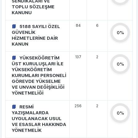
SENDİKALARI VE
TOPLU SÖZLEŞME
KANUNU
84
6
5188 SAYILI ÖZEL
GÜVENLİK
0%
HİZMETLERİNE DAİR
KANUN
137
2
YÜKSEKÖĞRETİM
ÜST KURULUŞLARI İLE
0%
YÜKSEKÖĞRETİM
KURUMLARI PERSONELİ
GÖREVDE YÜKSELME
VE UNVAN DEĞİŞİKLİĞİ
YÖNETMELİĞİ
256
2
RESMİ
YAZIŞMALARDA
0%
UYGULANACAK USUL
VE ESASLAR HAKKINDA
YÖNETMELİK