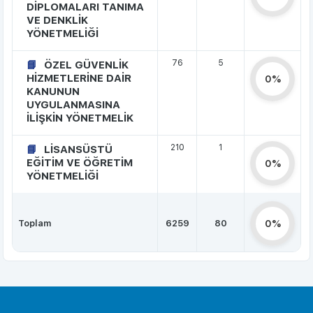
DİPLOMALARI TANIMA
VE DENKLİK
YÖNETMELİĞİ
76
5
ÖZEL GÜVENLİK
HİZMETLERİNE DAİR
0%
KANUNUN
UYGULANMASINA
İLİŞKİN YÖNETMELİK
210
1
LİSANSÜSTÜ
EĞİTİM VE ÖĞRETİM
0%
YÖNETMELİĞİ
Toplam
6259
80
0%