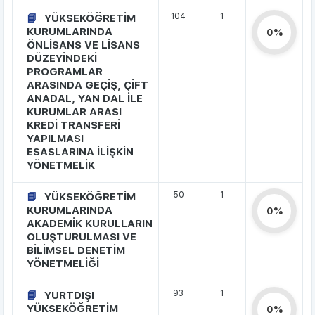
104
1
YÜKSEKÖĞRETİM
KURUMLARINDA
0%
ÖNLİSANS VE LİSANS
DÜZEYİNDEKİ
PROGRAMLAR
ARASINDA GEÇİŞ, ÇİFT
ANADAL, YAN DAL İLE
KURUMLAR ARASI
KREDİ TRANSFERİ
YAPILMASI
ESASLARINA İLİŞKİN
YÖNETMELİK
50
1
YÜKSEKÖĞRETİM
KURUMLARINDA
0%
AKADEMİK KURULLARIN
OLUŞTURULMASI VE
BİLİMSEL DENETİM
YÖNETMELİĞİ
93
1
YURTDIŞI
YÜKSEKÖĞRETİM
0%