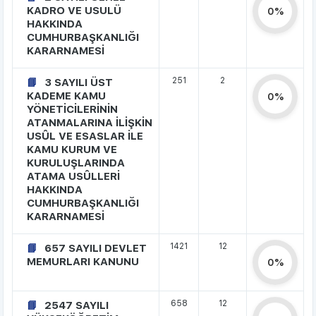
KADRO VE USULÜ
0%
HAKKINDA
CUMHURBAŞKANLIĞI
KARARNAMESİ
251
2
3 SAYILI ÜST
KADEME KAMU
0%
YÖNETİCİLERİNİN
ATANMALARINA İLİŞKİN
USÛL VE ESASLAR İLE
KAMU KURUM VE
KURULUŞLARINDA
ATAMA USÛLLERİ
HAKKINDA
CUMHURBAŞKANLIĞI
KARARNAMESİ
1421
12
657 SAYILI DEVLET
MEMURLARI KANUNU
0%
658
12
2547 SAYILI