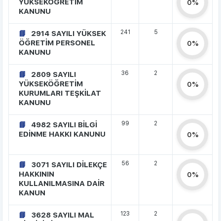
YÜKSEKÖĞRETİM
0%
KANUNU
241
5
2914 SAYILI YÜKSEK
ÖĞRETİM PERSONEL
0%
KANUNU
36
2
2809 SAYILI
YÜKSEKÖĞRETİM
0%
KURUMLARI TEŞKİLAT
KANUNU
99
2
4982 SAYILI BİLGİ
EDİNME HAKKI KANUNU
0%
56
2
3071 SAYILI DİLEKÇE
HAKKININ
0%
KULLANILMASINA DAİR
KANUN
123
2
3628 SAYILI MAL