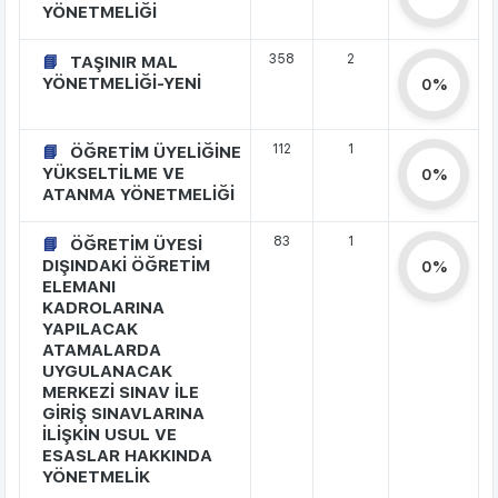
YÖNETMELİĞİ
358
2
TAŞINIR MAL
YÖNETMELİĞİ-YENİ
0%
112
1
ÖĞRETİM ÜYELİĞİNE
YÜKSELTİLME VE
0%
ATANMA YÖNETMELİĞİ
83
1
ÖĞRETİM ÜYESİ
DIŞINDAKİ ÖĞRETİM
0%
ELEMANI
KADROLARINA
YAPILACAK
ATAMALARDA
UYGULANACAK
MERKEZİ SINAV İLE
GİRİŞ SINAVLARINA
İLİŞKİN USUL VE
ESASLAR HAKKINDA
YÖNETMELİK