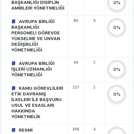
BAŞKANLIĞI DİSİPLİN
0%
AMİRLERİ YÖNETMELİĞİ
80
5
AVRUPA BİRLİĞİ
BAŞKANLIĞI
0%
PERSONELİ GÖREVDE
YÜKSELME VE UNVAN
DEĞİŞİKLİĞİ
YÖNETMELİĞİ
44
2
AVRUPA BİRLİĞİ
İŞLERİ UZMANLIĞI
0%
YÖNETMELİĞİ
227
2
KAMU GÖREVLİLERİ
ETİK DAVRANIŞ
0%
İLKELERİ İLE BAŞVURU
USUL VE ESASLARI
HAKKINDA
YÖNETMELİK
256
4
RESMİ