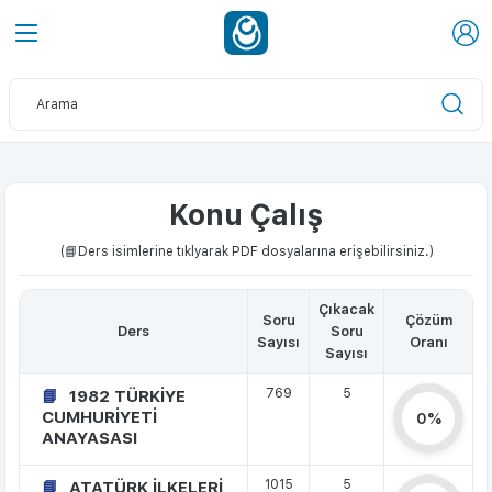
Konu Çalış
(📘Ders isimlerine tıklyarak PDF dosyalarına erişebilirsiniz.)
Çıkacak
Soru
Çözüm
Ders
Soru
Sayısı
Oranı
Sayısı
769
5
1982 TÜRKİYE
CUMHURİYETİ
0%
ANAYASASI
1015
5
ATATÜRK İLKELERİ