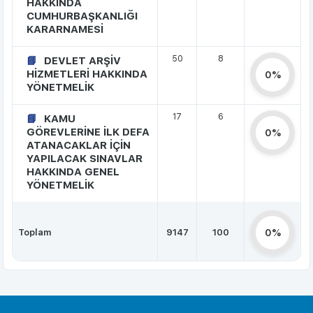
HAKKINDA
CUMHURBAŞKANLIĞI
KARARNAMESİ
50
8
DEVLET ARŞİV
HİZMETLERİ HAKKINDA
0%
YÖNETMELİK
17
6
KAMU
GÖREVLERİNE İLK DEFA
0%
ATANACAKLAR İÇİN
YAPILACAK SINAVLAR
HAKKINDA GENEL
YÖNETMELİK
Toplam
9147
100
0%