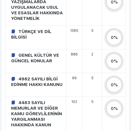
YAZIŞMALARDA
0%
UYGULANACAK USUL
VE ESASLAR HAKKINDA
YÖNETMELİK
1385
5
TÜRKÇE VE DİL
BİLGİSİ
0%
886
2
GENEL KÜLTÜR VE
GÜNCEL KONULAR
0%
99
5
4982 SAYILI BİLGİ
EDİNME HAKKI KANUNU
0%
102
5
4483 SAYILI
MEMURLAR VE DİĞER
0%
KAMU GÖREVLİLERİNİN
YARGILANMASI
HAKKINDA KANUN