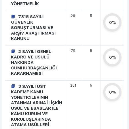
YÖNETMELİK
26
5
7315 SAYILI
GÜVENLİK
0%
SORUŞTURMASI VE
ARŞİV ARAŞTIRMASI
KANUNU
78
5
2 SAYILI GENEL
KADRO VE USULÜ
0%
HAKKINDA
CUMHURBAŞKANLIĞI
KARARNAMESİ
251
5
3 SAYILI ÜST
KADEME KAMU
0%
YÖNETİCİLERİNİN
ATANMALARINA İLİŞKİN
USÛL VE ESASLAR İLE
KAMU KURUM VE
KURULUŞLARINDA
ATAMA USÛLLERİ