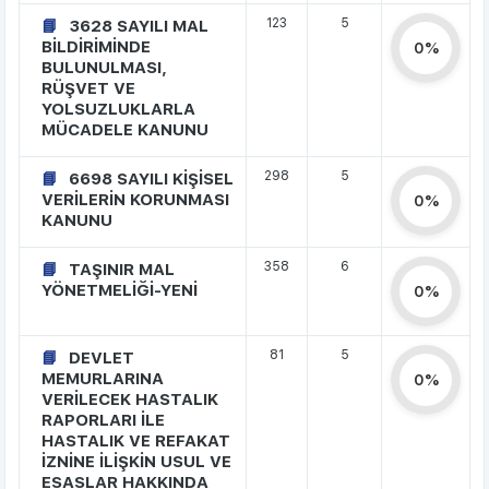
123
5
3628 SAYILI MAL
BİLDİRİMİNDE
0%
BULUNULMASI,
RÜŞVET VE
YOLSUZLUKLARLA
MÜCADELE KANUNU
298
5
6698 SAYILI KİŞİSEL
VERİLERİN KORUNMASI
0%
KANUNU
358
6
TAŞINIR MAL
YÖNETMELİĞİ-YENİ
0%
81
5
DEVLET
MEMURLARINA
0%
VERİLECEK HASTALIK
RAPORLARI İLE
HASTALIK VE REFAKAT
İZNİNE İLİŞKİN USUL VE
ESASLAR HAKKINDA