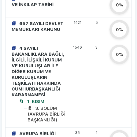
VE İNKILAP TARİHİ
0%
1421
5
657 SAYILI DEVLET
MEMURLARI KANUNU
0%
1546
3
4 SAYILI
BAKANLIKLARA BAĞLI,
0%
İLGİLİ, İLİŞKİLİ KURUM
VE KURULUŞLAR İLE
DİĞER KURUM VE
KURULUŞLARIN
TEŞKİLATI HAKKINDA
CUMHURBAŞKANLIĞI
KARARNAMESİ
1. KISIM
3. BÖLÜM
(AVRUPA BİRLİĞİ
BAŞKANLIĞI)
35
2
AVRUPA BİRLİĞİ