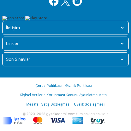
İletişim
Linkler
Son Sınavlar
Çerez Politikası
Gizlilik Politikası
Kişisel Verilerin Korunması Kanunu Aydınlatma Metni
Mesafeli Satış Sözleşmesi
Üyelik Sözleşmesi
© 2020-2023 gysakademi.com tüm hakları saklıdır.