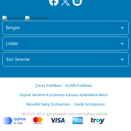
İletişim
Linkler
Son Sınavlar
Çerez Politikası
Gizlilik Politikası
Kişisel Verilerin Korunması Kanunu Aydınlatma Metni
Mesafeli Satış Sözleşmesi
Üyelik Sözleşmesi
© 2020-2023 gysakademi.com tüm hakları saklıdır.