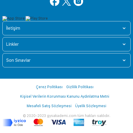
İletişim
Linkler
Son Sınavlar
Çerez Politikası
Gizlilik Politikası
Kişisel Verilerin Korunması Kanunu Aydınlatma Metni
Mesafeli Satış Sözleşmesi
Üyelik Sözleşmesi
© 2020-2023 gysakademi.com tüm hakları saklıdır.